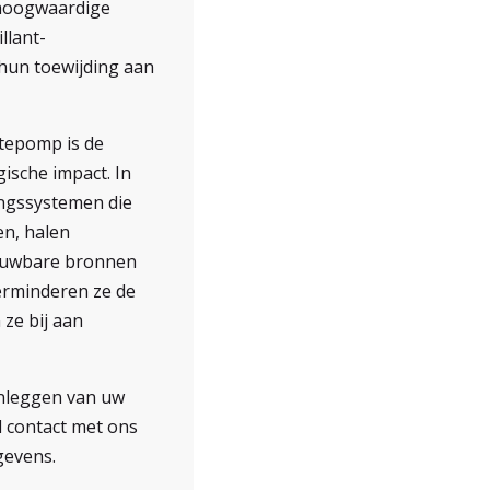
p hoogwaardige
llant-
hun toewijding aan
tepomp is de
ische impact. In
ingssystemen die
en, halen
euwbare bronnen
verminderen ze de
ze bij aan
anleggen van uw
 contact met ons
gevens.